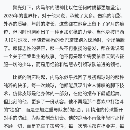
聚光灯下，内马尔的眼神比以往任何时候都更加坚定。
2026年的世界杯，对于他来说，承载了太多。伤病的阴影，
外界的质疑，年龄的增长，这些都在他身上留下了岁月的痕
迹，但同时也磨砺出了一种更加沉稳的力量。当他身披巴西
队10号球衣，伴随着熟悉的桑巴旋律踏入球场时，全场沸腾
了。那标志性的笑容，那一头不再张扬的卷发，都在诉说着
一个关于涅槃重生的故事。他不再是那个需要依靠天赋去征
服一切的少年，而是用经验和智慧去引领球队前进的领袖。
比赛的哨声响起，内马尔似乎找回了最初踢球时的那种
纯粹的快乐。每一次触球，他都能展现出令人惊叹的脚下技
术，仿佛皮球是他身体的一部分，在他的摆布下翩翩起舞。
但此刻的他，更多了一份从容。他不再是那个喜欢单打独斗
的“独狼”，而是更加注重与队友的配合，用精准的传球撕开
对手的防线，为队友创造机会。他的跑动不再像年轻时那样
不顾一切，而是充满了策略性，每一次前插都直指要害，每