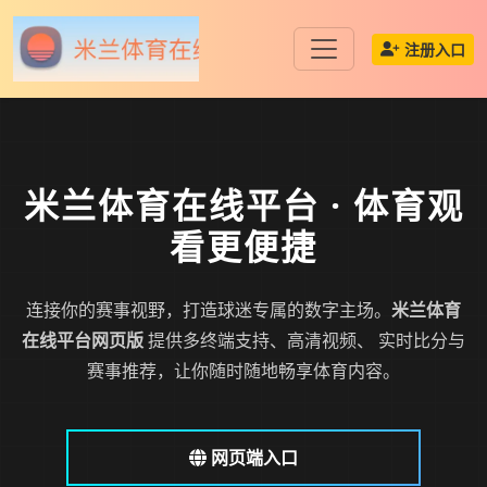
注册入口
米兰体育在线平台
· 体育观
看更便捷
连接你的赛事视野，打造球迷专属的数字主场。
米兰体育
在线平台网页版
提供多终端支持、高清视频、 实时比分与
赛事推荐，让你随时随地畅享体育内容。
网页端入口