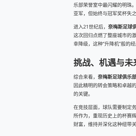
乐部荣誉室中最闪耀的明珠。
亚军，但始终与冠军奖杯失
进入21世纪后，
奈梅斯足球
这次回归点燃了整座城市的
幸降级，这种“升降机”般的
挑战、机遇与未
综合来看，
奈梅斯足球俱乐
因此精明的转会策略和卓越
的关键。
在竞技层面，球队需要制定
所作为，重现历史上的杯赛
财富，维持并深化这种纽带