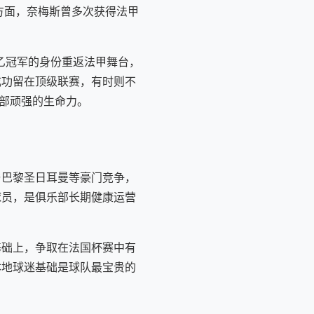
方面，奈梅斯曾多次获得法甲
法乙冠军的身份重返法甲舞台，
成功留在顶级联赛，有时则不
乐部顽强的生命力。
与巴黎圣日耳曼等豪门竞争，
球员，是俱乐部长期健康运营
基础上，争取在法国杯赛中有
本地球迷基础是球队最宝贵的