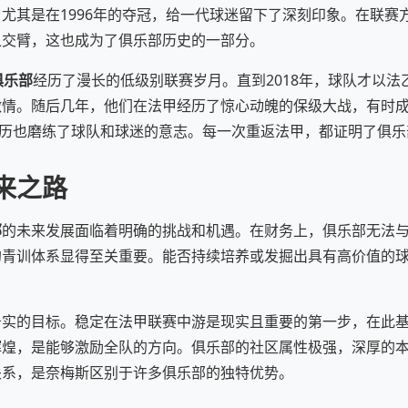
尤其是在1996年的夺冠，给一代球迷留下了深刻印象。在联赛
之交臂，这也成为了俱乐部历史的一部分。
俱乐部
经历了漫长的低级别联赛岁月。直到2018年，球队才以
激情。随后几年，他们在法甲经历了惊心动魄的保级大战，有时
经历也磨练了球队和球迷的意志。每一次重返法甲，都证明了俱
来之路
部
的未来发展面临着明确的挑战和机遇。在财务上，俱乐部无法
的青训体系显得至关重要。能否持续培养或发掘出具有高价值的
务实的目标。稳定在法甲联赛中游是现实且重要的第一步，在此
辉煌，是能够激励全队的方向。俱乐部的社区属性极强，深厚的
关系，是奈梅斯区别于许多俱乐部的独特优势。