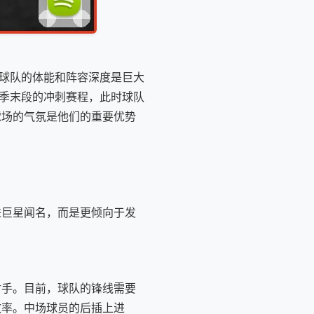
对球队的体能和阵容深度是巨大
赛季末段的冲刺赛程，此时球队
球场的气氛是他们的重要优势
进巨星闻名，而是更倾向于发
射手。目前，球队的锋线需要
效率。中场球员的后插上进