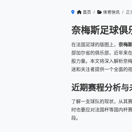
首页
体育快讯
正
奈梅斯足球俱
在法国足球的版图上，
奈梅
部加尔省的俱乐部，近年来
股力量。本文将深入解析奈
迷和关注者提供一个全面的
近期赛程分析与
了解一支球队的现状，从其
时也要应对法国杯等国内杯
段。