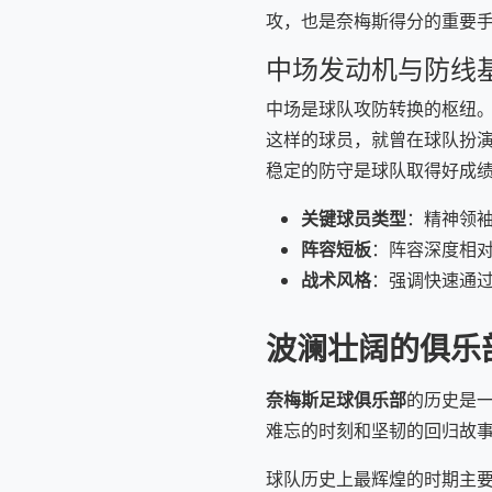
攻，也是奈梅斯得分的重要
中场发动机与防线
中场是球队攻防转换的枢纽
这样的球员，就曾在球队扮
稳定的防守是球队取得好成
关键球员类型
：精神领
阵容短板
：阵容深度相
战术风格
：强调快速通
波澜壮阔的俱乐
奈梅斯足球俱乐部
的历史是一
难忘的时刻和坚韧的回归故
球队历史上最辉煌的时期主要在