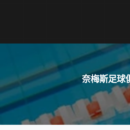
奈梅斯足球