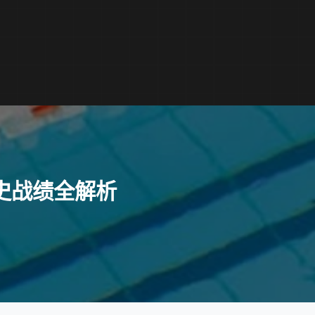
史战绩全解析