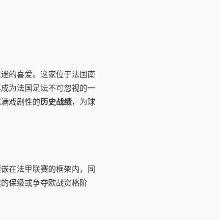
球迷的喜爱。这家位于法国南
其成为法国足坛不可忽视的一
充满戏剧性的
历史战绩
，为球
镶嵌在法甲联赛的框架内，同
键的保级或争夺欧战资格阶