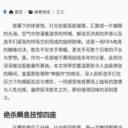
首页
体育快讯
正文
夜幕下的体育馆，灯光如星辰般璀璨，汇聚成一片耀眼
的光海。空气中弥漫着激昂的呼喊、解说员洪亮的声音以及
选手们紧张的呼吸交织而成的独特韵律。这是一场FIFA电竞
的巅峰对决，胜负不仅关乎荣耀，更关乎无数个日夜的汗水
与梦想。我，作为一名穿梭于赛场前线多年的记者，此刻也
深深被这股能量所裹挟。本文将带您重温那些令人血脉偾张
的瞬间，复盘那些堪称“神操作”的绝杀，深入剖析选手们在
压力下的细腻反应与博弈，一同感受电竞赛场上独有的激情
与人性光辉，最终探寻胜负之外，那份值得回味的深刻意
义。
绝杀瞬息技惊四座
比赛的最后几分钟，比分依旧胶着，每一次触球都牵动