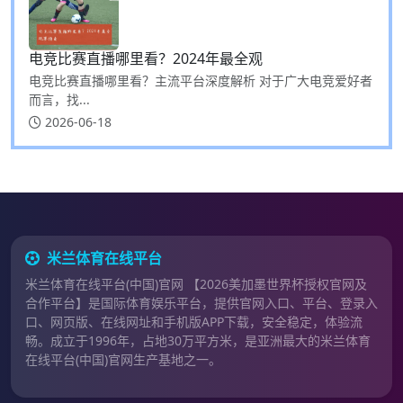
电竞比赛直播哪里看？2024年最全观
电竞比赛直播哪里看？主流平台深度解析 对于广大电竞爱好者
而言，找...
2026-06-18
米兰体育在线平台
米兰体育在线平台(中国)官网 【2026美加墨世界杯授权官网及
合作平台】是国际体育娱乐平台，提供官网入口、平台、登录入
口、网页版、在线网址和手机版APP下载，安全稳定，体验流
畅。成立于1996年，占地30万平方米，是亚洲最大的米兰体育
在线平台(中国)官网生产基地之一。