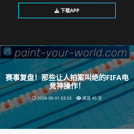
下载APP
赛事复盘！那些让人拍案叫绝的FIFA电
竞神操作！
2026-06-01 03:33
阅读 45 次