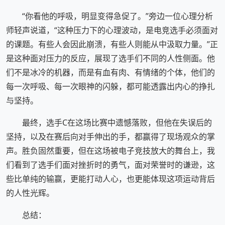
“你看他的呼吸，明显变得急促了。”旁边一位心理分析
师轻声说道，“这种压力下的心理波动，是电竞选手必须面对
的课题。有些人会因此崩溃，有些人则能从中汲取力量。”正
是这种面对压力的反应，展现了选手们不同的人性侧面。他
们不是冰冷的机器，而是有血有肉、有情绪的个体，他们的
每一次呼吸、每一次眼神的闪躲，都可能透露出内心的挣扎
与坚持。
最终，选手C在这场比赛中遗憾落败，但他在失误后的
坚持，以及在赛后向对手伸出的手，都赢得了现场观众的掌
声。胜负固然重要，但在这场被电子竞技放大的舞台上，我
们看到了选手们面对挫折时的勇气，面对荣誉时的谦逊，这
些比单纯的输赢，更能打动人心，也更能体现这项运动背后
的人性光辉。
总结：