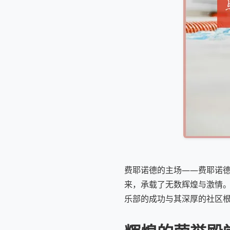
费耶诺德的主场——费耶诺德
来，承载了无数辉煌与激情
乐部的成功与其深厚的社区