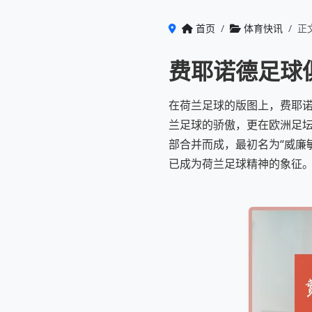
首页
体育快讯
正
费耶诺德足球
在荷兰足球的版图上，费耶
兰足球的骄傲，更在欧洲足坛
部合并而成，最初名为“威廉
已成为荷兰足球精神的象征