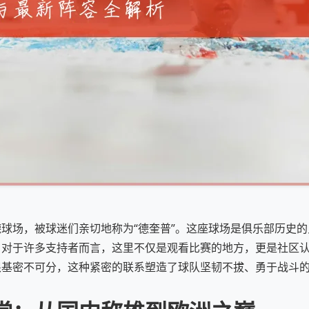
球场，被球迷们亲切地称为“德奎普”。这座球场是俱乐部历史的见
。对于许多支持者而言，这里不仅是观看比赛的地方，更是社区
根基密不可分，这种紧密的联系塑造了球队坚韧不拔、勇于战斗