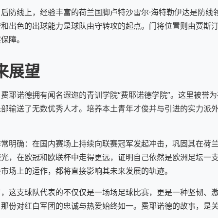
后防线上，经验丰富的荷兰国脚卢特沙雷尔·海特勒伊达是防线
和出色的出球能力是球队由守转攻的起点。门将位置则由贾斯汀
实保障。
来展望
费耶诺德拥有闻名遐迩的青训学院“费耶诺德学院”。这里被誉
乐部输送了无数优秀人才。培养本土青年才俊并与引进的实力派
非常明确：在国内赛场上持续向联赛冠军发起冲击，巩固其在荷
荣光，在欧冠和欧联杯中走得更远，证明自己依然是欧洲足坛一
会市场上的运作，都将直接影响其未来发展的轨迹。
言，这支球队代表的不仅仅是一场场足球比赛，更是一种坚韧、
，那份对红白军团的忠诚与热爱始终如一。费耶诺德的故事，是