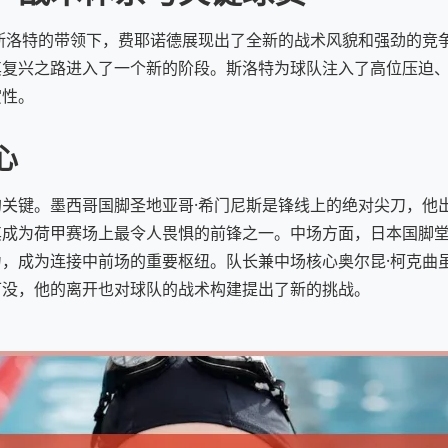
洛特的带领下，费耶诺德展现出了全新的战术风貌和强劲的竞争力。
其复兴之路进入了一个新的阶段。斯洛特为球队注入了高位压迫
赏性。
心
关键。墨西哥国脚圣地亚哥·希门尼斯是锋线上的绝对尖刀，他
其成为荷甲赛场上最令人畏惧的前锋之一。中场方面，日本国脚
，成为连接中前场的重要枢纽。队长兼中场核心奥尔昆·柯克曲
可没，他的离开也对球队的战术构建提出了新的挑战。